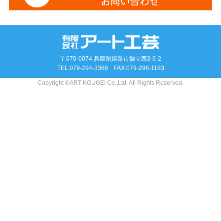
〒670-0074 兵庫県姫路市御立西3-6-2
TEL.
079-294-3366
FAX.079-296-1183
Copyright ©ART KOUGEI Co.,Ltd. All Rights Reserved.