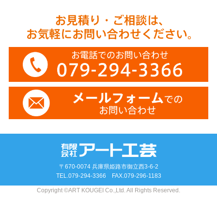
〒670-0074 兵庫県姫路市御立西3-6-2
TEL.
079-294-3366
FAX.079-296-1183
Copyright ©ART KOUGEI Co.,Ltd. All Rights Reserved.