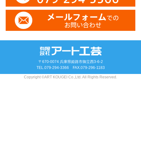
〒670-0074 兵庫県姫路市御立西3-6-2
TEL.
079-294-3366
FAX.079-296-1183
Copyright ©ART KOUGEI Co.,Ltd. All Rights Reserved.