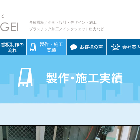
各種看板／企画・設計・デザイン・施工
プラスチック加工／インクジェット出力など
板制作の流れ
制作・施工実績
お客様の声
会社案内